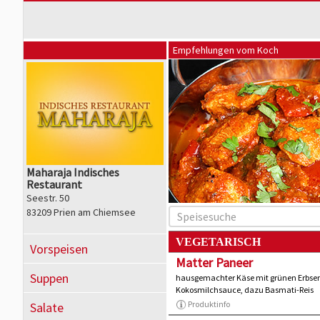
Empfehlungen vom Koch
Maharaja Indisches
Restaurant
Seestr. 50
83209 Prien am Chiemsee
VEGETARISCH
Vorspeisen
Matter Paneer
Suppen
hausgemachter Käse mit grünen Erbse
Kokosmilchsauce, dazu Basmati-Reis
Produktinfo
Salate