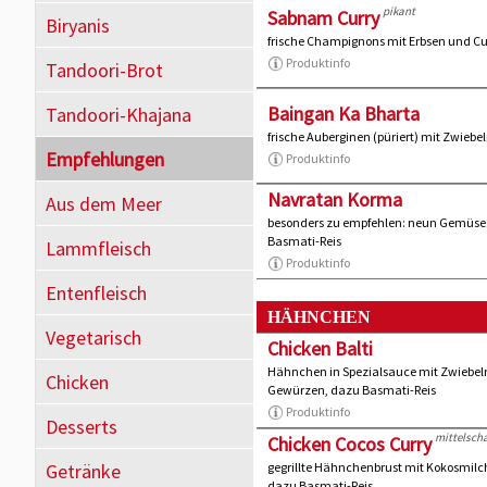
pikant
Sabnam Curry
Biryanis
frische Champignons mit Erbsen und C
Produktinfo
Tandoori-Brot
Baingan Ka Bharta
Tandoori-Khajana
frische Auberginen (püriert) mit Zwieb
Empfehlungen
Produktinfo
Navratan Korma
Aus dem Meer
besonders zu empfehlen: neun Gemüse
Basmati-Reis
Lammfleisch
Produktinfo
Entenfleisch
HÄHNCHEN
Vegetarisch
Chicken Balti
Hähnchen in Spezialsauce mit Zwiebeln
Chicken
Gewürzen, dazu Basmati-Reis
Produktinfo
Desserts
mittelscha
Chicken Cocos Curry
Getränke
gegrillte Hähnchenbrust mit Kokosmil
dazu Basmati-Reis