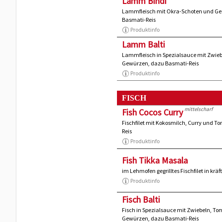
Lamm Bindi
Lammfleisch mit Okra-Schoten und Ge
Basmati-Reis
Produktinfo
Lamm Balti
Lammfleisch in Spezialsauce mit Zwieb
Gewürzen, dazu Basmati-Reis
Produktinfo
FISCH
mittelscharf
Fish Cocos Curry
Fischfilet mit Kokosmilch, Curry und
Reis
Produktinfo
Fish Tikka Masala
im Lehmofen gegrilltes Fischfilet in krä
Produktinfo
Fisch Balti
Fisch in Spezialsauce mit Zwiebeln, To
Gewürzen, dazu Basmati-Reis