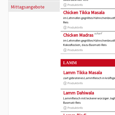
Produktinfo
Mittagsangebote
Chicken Tikka Masala
im Lehmofen gegrilltes Hähnchenbrustfi
Reis
Produktinfo
scharf
Chicken Madras
im Lehmofen gegrilltes Hähnchenbrustfi
Kokosflocken, dazu Basmati-Reis
Produktinfo
LAMM
Lamm Tikka Masala
zart gebratenes Lammfleisch in kräftig
Produktinfo
Lamm Dahiwala
Lammfleisch mit leckerer würziger Jo
Basmati-Reis
Produktinfo